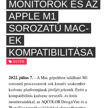
MONITOROK ÉS AZ
APPLE M1
SOROZATÚ MAC-
EK
KOMPATIBILITÁSA
EGYÉB
2022. július 7.
– A Mac gépekben található M1
sorozatú processzorok sok kreatív szakember
kedvenc platformjának jövőjét jelentik. Ezért a
kompatibilitás kedvenc tervezői- és fotós
monitorainkkal, az AQCOLOR DesignVue és a
PhotoVue termékcsaládokkal elengedhetetlen.