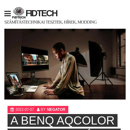
Skip
to
FIDTECH
content
SZÁMÍTÁSTECHNIKAI TESZTEK, HÍREK, MODDING
2022-07-07
BY
NEGATOR
A BENQ AQCOLOR