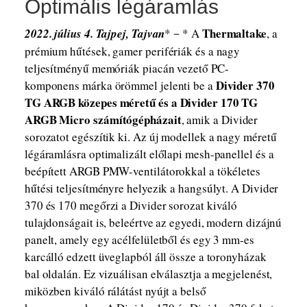
Optimális légáramlás
Thermaltake
2022. július 4. Tajpej, Tajvan
*－* A
, a
prémium hűtések, gamer perifériák és a nagy
teljesítményű memóriák piacán vezető PC-
Divider 370
komponens márka örömmel jelenti be a
TG ARGB közepes méretű és a Divider 170 TG
ARGB Micro
számítógépházait
, amik a Divider
sorozatot egészítik ki. Az új modellek a nagy méretű
légáramlásra optimalizált előlapi mesh-panellel és a
beépített ARGB PMW-ventilátorokkal a tökéletes
hűtési teljesítményre helyezik a hangsúlyt. A Divider
370 és 170 megőrzi a Divider sorozat kiváló
tulajdonságait is, beleértve az egyedi, modern dizájnú
panelt, amely egy acélfelületből és egy 3 mm-es
karcálló edzett üveglapból áll össze a toronyházak
bal oldalán. Ez vizuálisan elválasztja a megjelenést,
miközben kiváló rálátást nyújt a belső