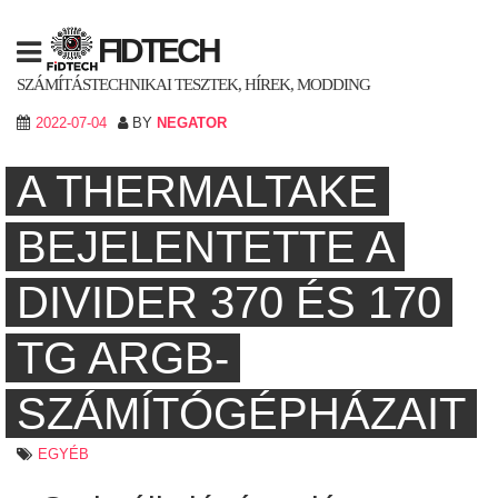
Skip
to
FIDTECH
content
SZÁMÍTÁSTECHNIKAI TESZTEK, HÍREK, MODDING
2022-07-04
BY
NEGATOR
A THERMALTAKE
BEJELENTETTE A
DIVIDER 370 ÉS 170
TG ARGB-
SZÁMÍTÓGÉPHÁZAIT
EGYÉB