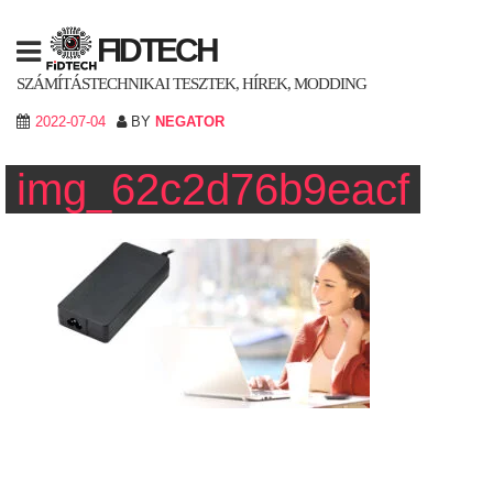
Skip
to
FIDTECH
content
SZÁMÍTÁSTECHNIKAI TESZTEK, HÍREK, MODDING
2022-07-04
BY
NEGATOR
img_62c2d76b9eacf