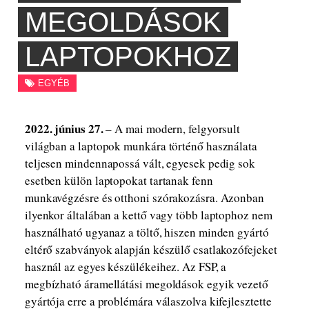
MEGOLDÁSOK
LAPTOPOKHOZ
EGYÉB
2022. június 27.
– A mai modern, felgyorsult
világban a laptopok munkára történő használata
teljesen mindennapossá vált, egyesek pedig sok
esetben külön laptopokat tartanak fenn
munkavégzésre és otthoni szórakozásra. Azonban
ilyenkor általában a kettő vagy több laptophoz nem
használható ugyanaz a töltő, hiszen minden gyártó
eltérő szabványok alapján készülő csatlakozófejeket
használ az egyes készülékeihez. Az FSP, a
megbízható áramellátási megoldások egyik vezető
gyártója erre a problémára válaszolva kifejlesztette