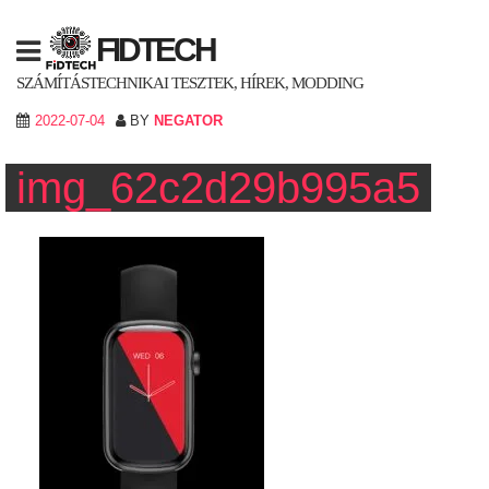
Skip
to
FIDTECH
content
SZÁMÍTÁSTECHNIKAI TESZTEK, HÍREK, MODDING
2022-07-04
BY
NEGATOR
img_62c2d29b995a5