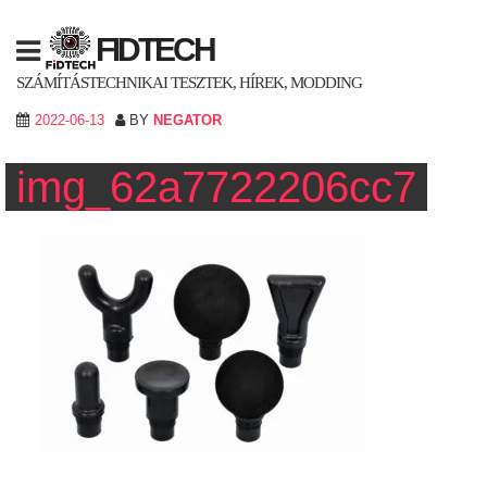
Skip
to
FIDTECH
content
SZÁMÍTÁSTECHNIKAI TESZTEK, HÍREK, MODDING
2022-06-13
BY
NEGATOR
img_62a7722206cc7