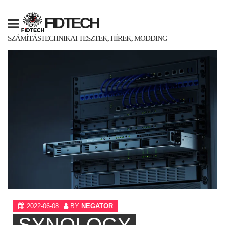
Skip
to
FIDTECH
content
SZÁMÍTÁSTECHNIKAI TESZTEK, HÍREK, MODDING
2022-06-08
BY
NEGATOR