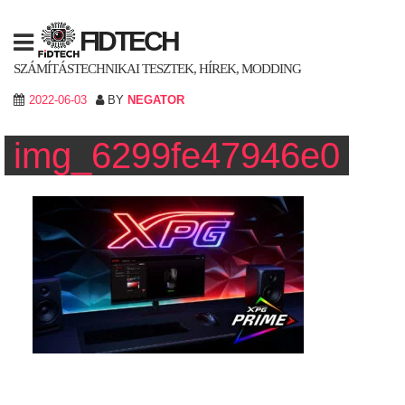
Skip
to
FIDTECH
content
SZÁMÍTÁSTECHNIKAI TESZTEK, HÍREK, MODDING
2022-06-03
BY
NEGATOR
img_6299fe47946e0