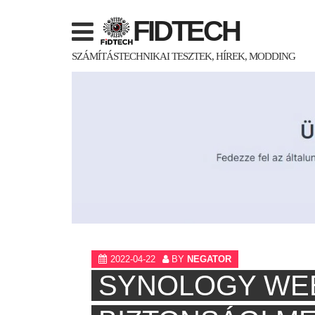
Skip
FIDTECH
to
content
SZÁMÍTÁSTECHNIKAI TESZTEK, HÍREK, MODDING
2022-04-22
BY
NEGATOR
SYNOLOGY WEB