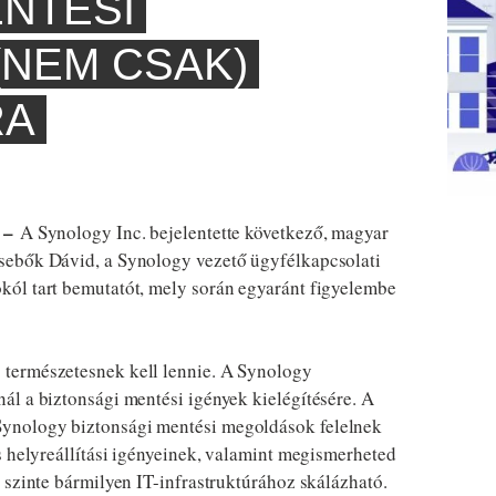
ENTÉSI
NEM CSAK)
RA
 –
A Synology Inc. bejelentette következő, magyar
sebők Dávid, a Synology vezető ügyfélkapcsolati
ól tart bemutatót, mely során egyaránt figyelembe
természetesnek kell lennie. A Synology
ál a biztonsági mentési igények kielégítésére. A
ynology biztonsági mentési megoldások felelnek
s helyreállítási igényeinek, valamint megismerheted
 szinte bármilyen IT-infrastruktúrához skálázható.