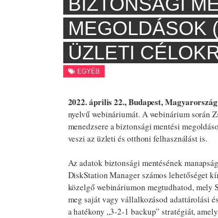
BIZTONSÁGI M
MEGOLDÁSOK (
ÜZLETI CÉLOK
EGYÉB
2022. április 22., Budapest, Magyarország
nyelvű webináriumát. A webinárium során Z
menedzsere a biztonsági mentési megoldások
veszi az üzleti és otthoni felhasználást is.
Az adatok biztonsági mentésének manapság 
DiskStation Manager számos lehetőséget kín
közelgő webináriumon megtudhatod, mely S
meg saját vagy vállalkozásod adattárolási é
a hatékony „3-2-1 backup” stratégiát, amely