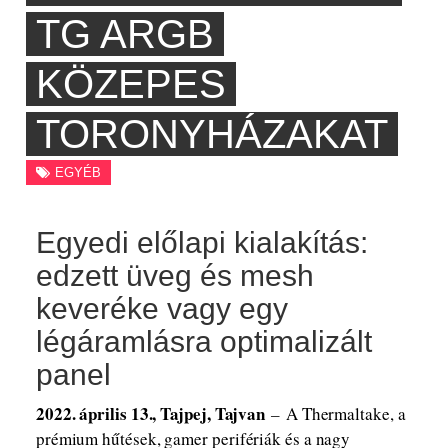
TG ARGB
KÖZEPES
TORONYHÁZAKAT
EGYÉB
Egyedi előlapi kialakítás:
edzett üveg és mesh
keveréke vagy egy
légáramlásra optimalizált
panel
2022. április 13., Tajpej, Tajvan
–
A Thermaltake, a
prémium hűtések, gamer perifériák és a nagy