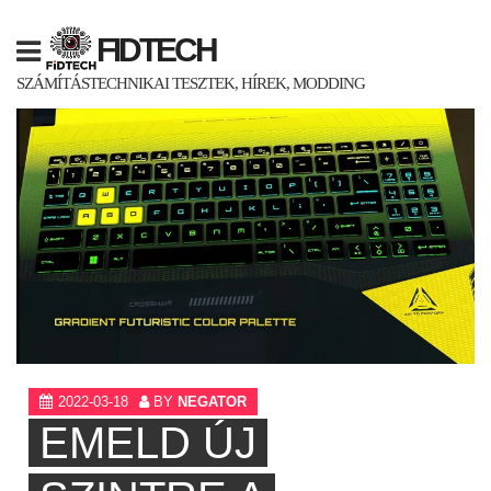
Skip
to
FIDTECH
content
SZÁMÍTÁSTECHNIKAI TESZTEK, HÍREK, MODDING
2022-03-18
BY
NEGATOR
EMELD ÚJ