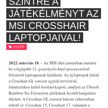
SZINTRE A
JÁTÉKÉLMÉNYT AZ
MSI CROSSHAIR
LAPTOPJAIVAL!
EGYÉB
2022. március 18
. – Az MSI idén januárban mutatta
be a legújabb 12. generációs Intel processzorral
felszerelt laptopjainak kínálatát. Az új laptopok közül
a Crosshair GL sorozat egyedi tervezésű,
futurisztikus külső borítást kapott, amelyet az Ubisoft
Rainbow Six Extraction játékának feszült hangulata
ihletett. A Crosshair GL sorozat három változatban
érhető el: Crosshair 15, Crosshair 17, valamint a