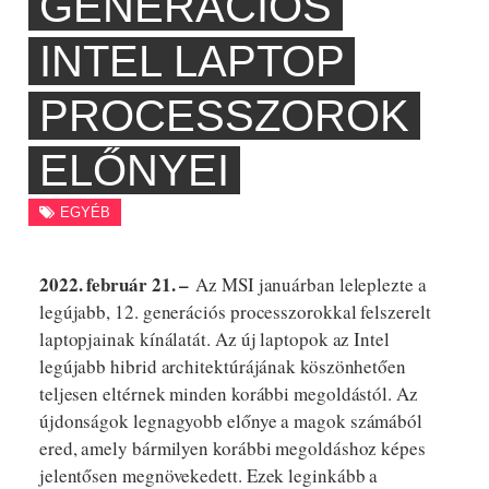
GENERÁCIÓS
INTEL LAPTOP
PROCESSZOROK
ELŐNYEI
EGYÉB
2022. február 21. –
Az MSI januárban leleplezte a
legújabb, 12. generációs processzorokkal felszerelt
laptopjainak kínálatát. Az új laptopok az Intel
legújabb hibrid architektúrájának köszönhetően
teljesen eltérnek minden korábbi megoldástól. Az
újdonságok legnagyobb előnye a magok számából
ered, amely bármilyen korábbi megoldáshoz képes
jelentősen megnövekedett. Ezek leginkább a