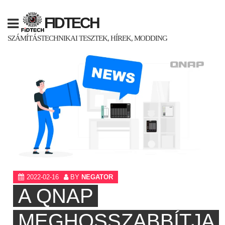
Skip
to
FIDTECH
content
SZÁMÍTÁSTECHNIKAI TESZTEK, HÍREK, MODDING
2022-02-16
BY
NEGATOR
A QNAP
MEGHOSSZABBÍTJA