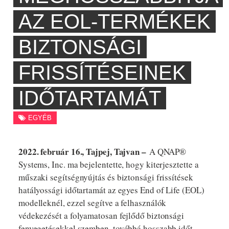
AZ EOL-TERMÉKEK
BIZTONSÁGI
FRISSÍTÉSEINEK
IDŐTARTAMÁT
EGYÉB
2022. február 16., Tajpej, Tajvan –
A QNAP®
Systems, Inc. ma bejelentette, hogy kiterjesztette a
műszaki segítségnyújtás és biztonsági frissítések
hatályossági időtartamát az egyes End of Life (EOL)
modelleknél, ezzel segítve a felhasználók
védekezését a folyamatosan fejlődő biztonsági
fenyegetésekkel szemben, továbbá hosszabb időt