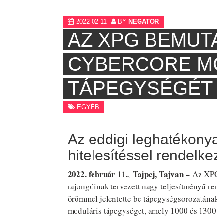
2022-02-11
BY
NEGATOR
AZ XPG BEMUTA
CYBERCORE M
TÁPEGYSÉGÉT
EGYÉB
Az eddigi leghatékon
hitelesítéssel rendelk
2022. február 11.
Tajpej, Tajvan –
,
Az XPG,
rajongóinak tervezett nagy teljesítményű r
örömmel jelentette be tápegységsorozatán
moduláris tápegységet, amely 1000 és 130