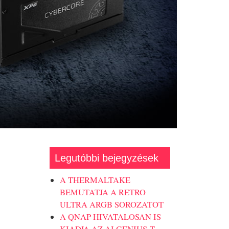
Legutóbbi bejegyzések
A THERMALTAKE
BEMUTATJA A RETRO
ULTRA ARGB SOROZATOT
A QNAP HIVATALOSAN IS