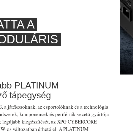
TTA A
ODULÁRIS
yabb PLATINUM
ező tápegység
 a játékosoknak, az esportolóknak és a technológia
endszerek, komponensek és perifériák vezető gyártója
ak legújabb kiegészítését, az XPG CYBERCORE
0 W-os változatban érhető el. A PLATINUM