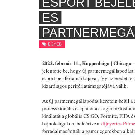
ESPORT BEJELE
ES
PARTNERMEGÁ
EGYÉB
2022. február 11., Koppenhága | Chicago 
jelentette be, hogy új partnermegállapodást
esport perifériamárkájával, így az eredeti e
kizárólagos perifériatámogatójává válik.
Az új partnermegállapodás keretein belül a S
professzionális csapatainak fogja biztosítani
kínálatát a globális CS:GO, Fortnite, FIFA
bajnokságokon, beleértve a
díjnyertes Prim
forradalmasították a gamer egerekben alkal