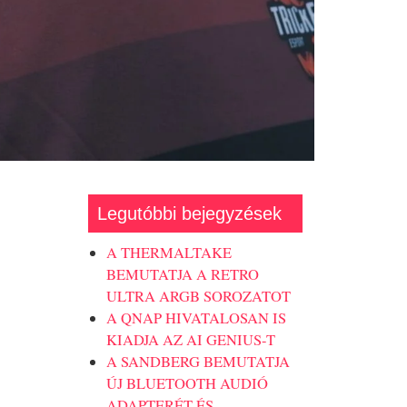
Legutóbbi bejegyzések
A THERMALTAKE
BEMUTATJA A RETRO
ULTRA ARGB SOROZATOT
A QNAP HIVATALOSAN IS
KIADJA AZ AI GENIUS-T
A SANDBERG BEMUTATJA
ÚJ BLUETOOTH AUDIÓ
ADAPTERÉT ÉS