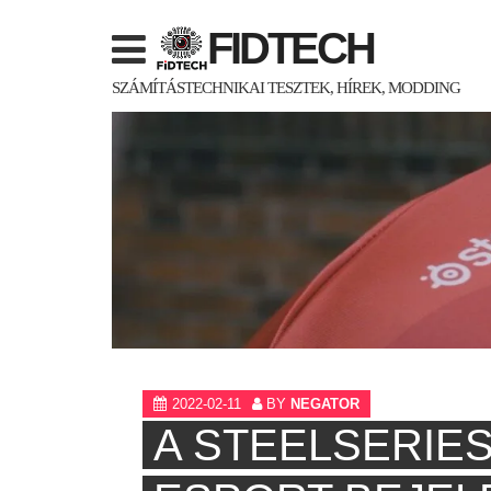
Skip
FIDTECH
to
content
SZÁMÍTÁSTECHNIKAI TESZTEK, HÍREK, MODDING
2022-02-11
BY
NEGATOR
A STEELSERIES