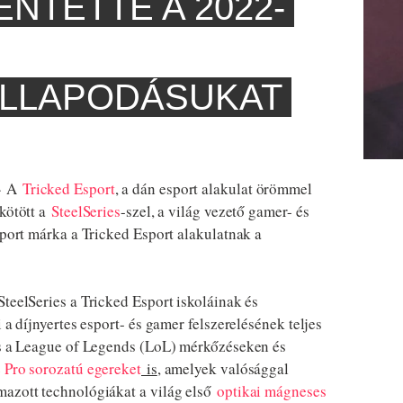
NTETTE A 2022-
LLAPODÁSUKAT
–
A
Tricked Esport
, a dán esport alakulat örömmel
 kötött a
SteelSeries
-szel, a világ vezető gamer- és
sport márka a Tricked Esport alakulatnak a
teelSeries a Tricked Esport iskoláinak és
 a díjnyertes esport- és gamer felszerelésének teljes
 és a League of Legends (LoL) mérkőzéseken és
e Pro sorozatú egereket
is
, amelyek valósággal
mazott technológiákat a világ első
optikai mágneses