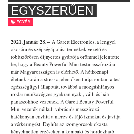
EGYSZERŰEN
EGYÉB
2021. január 28. –
A Garett Electronics, a lengyel
okosóra és szépségápolási termékek vezető és
többszörösen díjnyertes gyártója örömmel jelentette
be, hogy a Beauty Powerful Mini testmasszírozója
már Magyarországon is elérhető. A hétköznapi
életünk során a stressz jelentősen tudja rontani a test
egészségügyi állapotát, továbbá a mozgáshiányos
irodai munkavégzés gyakran nyaki, válli és háti
panaszokhoz vezetnek. A Garett Beauty Powerful
Mini vezeték nélküli vibrációs masszírozó
hatékonyan enyhíti a merev és fájó izmokat és javítja
a vérkeringést. Enyhíts az izomgörcsök okozta
kényelmetlen érzéseken a kompakt és hordozható