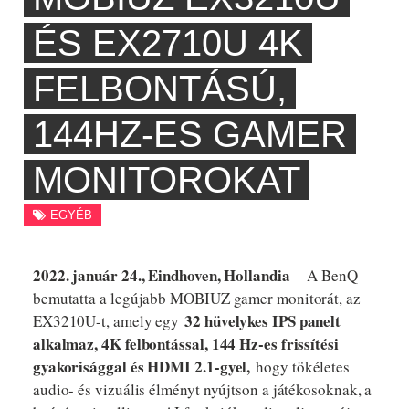
ÉS EX2710U 4K
FELBONTÁSÚ,
144HZ-ES GAMER
MONITOROKAT
EGYÉB
2022. január 24., Eindhoven, Hollandia
– A BenQ
bemutatta a legújabb MOBIUZ gamer monitorát, az
32 hüvelykes IPS panelt
EX3210U-t, amely egy
alkalmaz, 4K felbontással, 144 Hz-es frissítési
gyakorisággal és HDMI 2.1-gyel,
hogy tökéletes
audio- és vizuális élményt nyújtson a játékosoknak, a