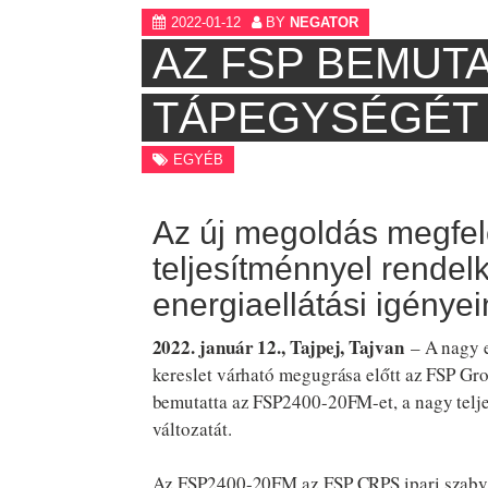
2022-01-12
BY
NEGATOR
AZ FSP BEMUTA
TÁPEGYSÉGÉT
EGYÉB
Az új megoldás megfel
teljesítménnyel rende
energiaellátási igénye
2022. január 12., Tajpej, Tajvan
– A nagy e
kereslet várható megugrása előtt az FSP Gro
bemutatta az FSP2400-20FM-et, a nagy tel
változatát.
Az FSP2400-20FM az FSP CRPS ipari szabv