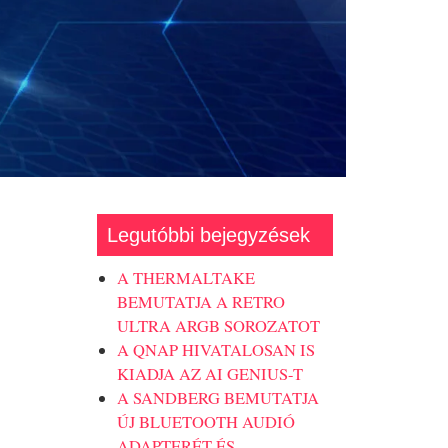
Legutóbbi bejegyzések
A THERMALTAKE
BEMUTATJA A RETRO
ULTRA ARGB SOROZATOT
A QNAP HIVATALOSAN IS
KIADJA AZ AI GENIUS-T
A SANDBERG BEMUTATJA
ÚJ BLUETOOTH AUDIÓ
ADAPTERÉT ÉS