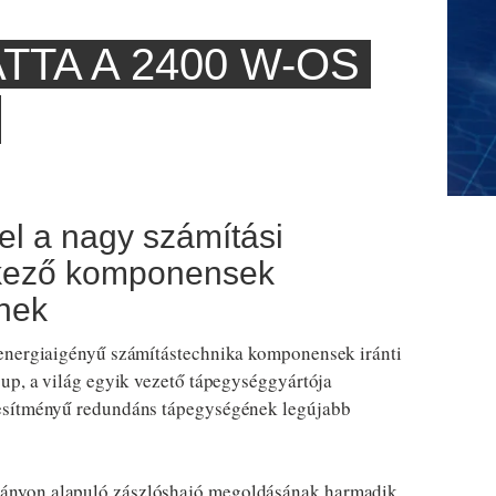
TTA A 2400 W-OS
el a nagy számítási
lkező komponensek
inek
nergiaigényű számítástechnika komponensek iránti
up, a világ egyik vezető tápegységgyártója
jesítményű redundáns tápegységének legújabb
ányon alapuló zászlóshajó megoldásának harmadik