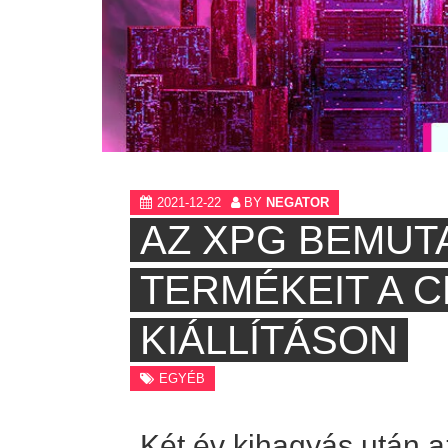
2021-12-22
BY
NEGATOR
AZ XPG BEMUT
TERMÉKEIT A C
KIÁLLÍTÁSON
EGYÉB
Két év kihagyás után 