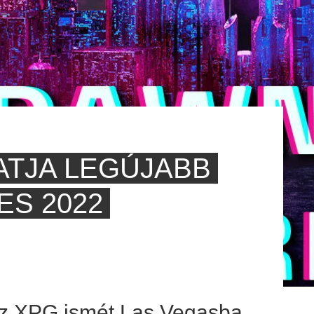
ATJA LEGÚJABB
ES 2022
az XPG ismét Las Vegasba