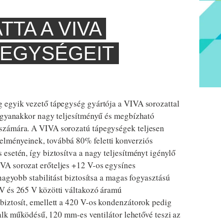
TTA A VIVA
EGYSÉGEIT
 egyik vezető tápegység gyártója a VIVA sorozattal
 ugyanakkor nagy teljesítményű és megbízható
számára. A VIVA sorozatú tápegységek teljesen
lményeinek, továbbá 80% feletti konverziós
esetén, így biztosítva a nagy teljesítményt igénylő
VA sorozat erőteljes +12 V-os egysínes
nagyobb stabilitást biztosítsa a magas fogyasztású
V és 265 V közötti váltakozó áramú
biztosít, emellett a 420 V-os kondenzátorok pedig
halk működésű, 120 mm-es ventilátor lehetővé teszi az