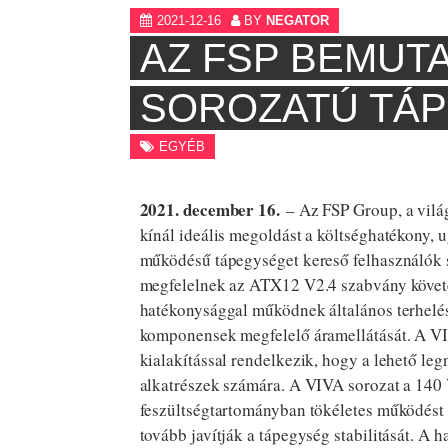
2021-12-16
BY
NEGATOR
AZ FSP BEMUTA
SOROZATÚ TÁP
EGYÉB
2021. december 16.
– Az FSP Group, a világ
kínál ideális megoldást a költséghatékony,
működésű tápegységet kereső felhasználók 
megfelelnek az ATX12 V2.4 szabvány követe
hatékonysággal működnek általános terhelés 
komponensek megfelelő áramellátását. A VI
kialakítással rendelkezik, hogy a lehető leg
alkatrészek számára. A VIVA sorozat a 140 
feszültségtartományban tökéletes működést 
tovább javítják a tápegység stabilitását. A 