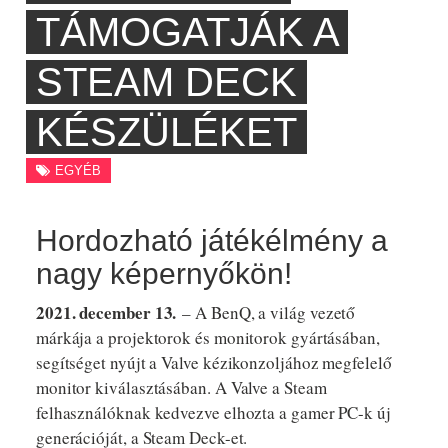
TÁMOGATJÁK A
STEAM DECK
KÉSZÜLÉKET
EGYÉB
Hordozható játékélmény a
nagy képernyőkön!
2021. december 13.
– A BenQ, a világ vezető
márkája a projektorok és monitorok gyártásában,
segítséget nyújt a Valve kézikonzoljához megfelelő
monitor kiválasztásában. A Valve a Steam
felhasználóknak kedvezve elhozta a gamer PC-k új
generációját, a Steam Deck-et.