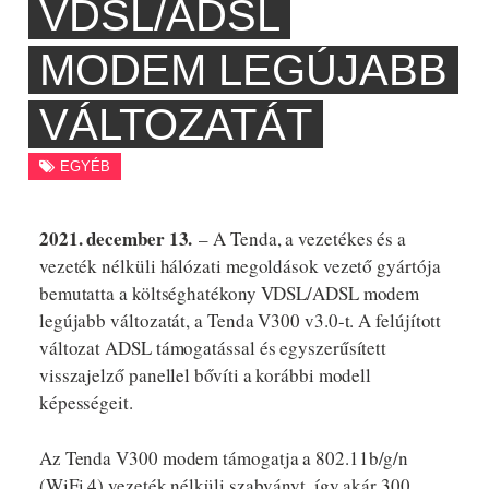
VDSL/ADSL
MODEM LEGÚJABB
VÁLTOZATÁT
EGYÉB
2021. december 13.
– A Tenda, a vezetékes és a
vezeték nélküli hálózati megoldások vezető gyártója
bemutatta a költséghatékony VDSL/ADSL modem
legújabb változatát, a Tenda V300 v3.0-t. A felújított
változat ADSL támogatással és egyszerűsített
visszajelző panellel bővíti a korábbi modell
képességeit.
Az Tenda V300 modem támogatja a 802.11b/g/n
(WiFi 4) vezeték nélküli szabványt, így akár 300