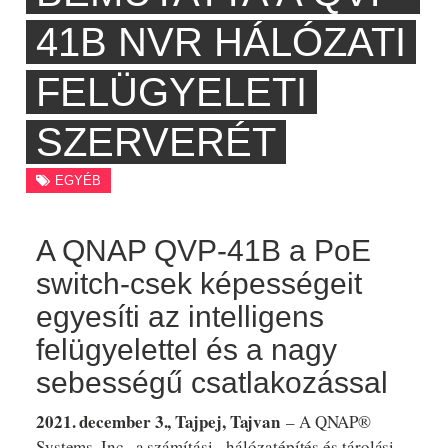
41B NVR HÁLÓZATI
FELÜGYELETI
SZERVERÉT
EGYÉB
A QNAP QVP-41B a PoE
switch-csek képességeit
egyesíti az intelligens
felügyelettel és a nagy
sebességű csatlakozással
2021. december 3., Tajpej, Tajvan
– A QNAP®
Systems, Inc., a számítási-, hálózatépítés és tárolási