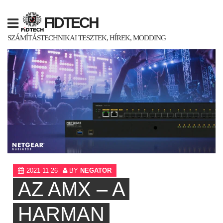
Skip
to
FIDTECH
content
SZÁMÍTÁSTECHNIKAI TESZTEK, HÍREK, MODDING
2021-11-26
BY
NEGATOR
AZ AMX – A
HARMAN