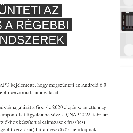
ÜNTETI AZ
S A RÉGEBBI
ENDSZEREK
® bejelentette, hogy megszünteti az Android 6.0
ebbi verzióinak támogatását.
méktámogatását a Google 2020 elején szüntette meg.
 szempontokat figyelembe véve, a QNAP 2022. február
erziókhoz készített alkalmazások frissítési
 régebbi verziókat) futtató eszközök nem kapnak