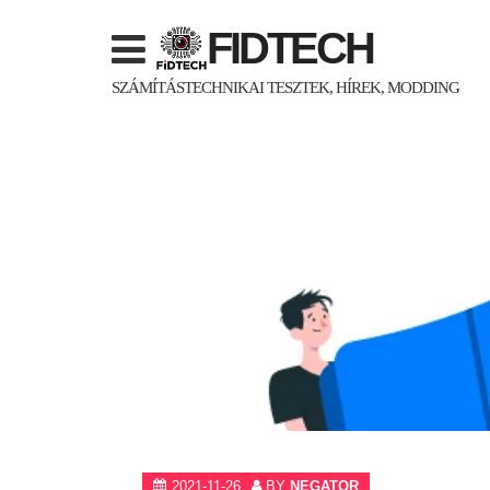
Skip
FIDTECH
to
content
SZÁMÍTÁSTECHNIKAI TESZTEK, HÍREK, MODDING
2021-11-26
BY
NEGATOR