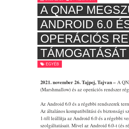
A QNAP MEGSZ
ANDROID 6.0 É
OPERÁCIÓS R
TÁMOGATÁSÁT
EGYÉB
2021. november 26. Tajpej, Tajvan –
A QNAP
(Marshmallow) és az operációs rendszer rég
Az Android 6.0 és a régebbi rendszerek ter
Az általános kompatibilitási és biztonsági
1-től leállítja az Android 6.0 és a régebbi v
szolgáltatásait. Mivel az Android 6.0-t (és