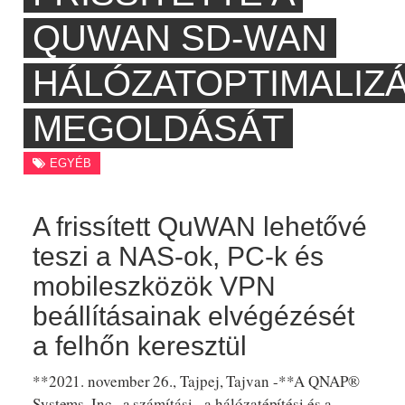
QUWAN SD-WAN
HÁLÓZATOPTIMALIZÁ
MEGOLDÁSÁT
EGYÉB
A frissített QuWAN lehetővé
teszi a NAS-ok, PC-k és
mobileszközök VPN
beállításainak elvégézését
a felhőn keresztül
**2021. november 26., Tajpej, Tajvan -**A QNAP®
Systems, Inc., a számítási-, a hálózatépítési és a