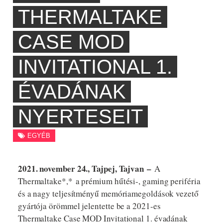
THERMALTAKE
CASE MOD
INVITATIONAL 1.
ÉVADÁNAK
NYERTESEIT
EGYÉB
2021. november 24., Tajpej, Tajvan
–
A
Thermaltake*,* a prémium hűtési-, gaming periféria
és a nagy teljesítményű memóriamegoldások vezető
gyártója örömmel jelentette be a 2021-es
Thermaltake Case MOD Invitational 1. évadának