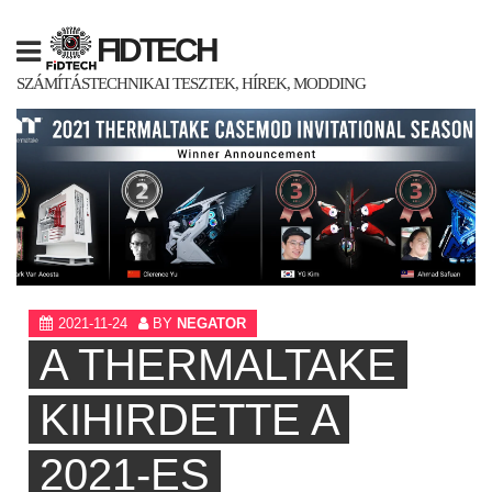
Skip
to
FIDTECH
content
SZÁMÍTÁSTECHNIKAI TESZTEK, HÍREK, MODDING
2021-11-24
BY
NEGATOR
A THERMALTAKE
KIHIRDETTE A
2021-ES