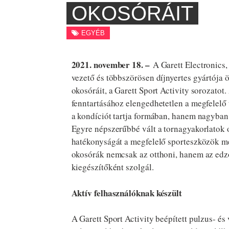
OKOSÓRÁIT
EGYÉB
2021. november 18. –
A Garett Electronics,
vezető és többszörösen díjnyertes gyártója 
okosóráit, a Garett Sport Activity sorozato
fenntartásához elengedhetetlen a megfelelő
a kondíciót tartja formában, hanem nagyban
Egyre népszerűbbé vált a tornagyakorlatok 
hatékonyságát a megfelelő sporteszközök me
okosórák nemcsak az otthoni, hanem az edző
kiegészítőként szolgál.
Aktív felhasználóknak készült
A Garett Sport Activity beépített pulzus- é