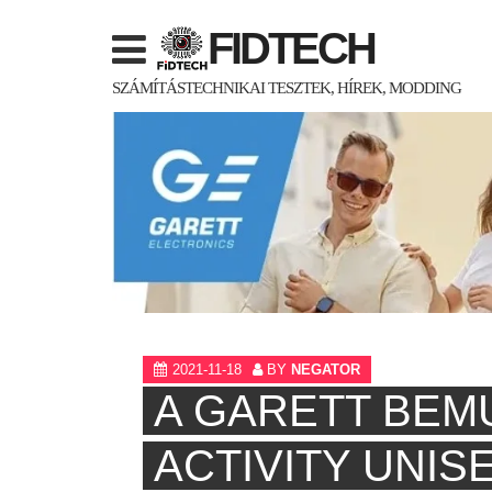
Skip
FIDTECH
to
content
SZÁMÍTÁSTECHNIKAI TESZTEK, HÍREK, MODDING
2021-11-18
BY
NEGATOR
A GARETT BEM
ACTIVITY UNIS