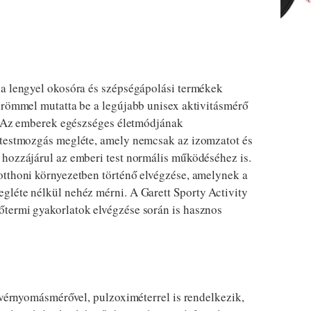
 a lengyel okosóra és szépségápolási termékek
örömmel mutatta be a legújabb unisex aktivitásmérő
t. Az emberek egészséges életmódjának
 testmozgás megléte, amely nemcsak az izomzatot és
 hozzájárul az emberi test normális működéséhez is.
otthoni környezetben történő elvégzése, amelynek a
gléte nélkül nehéz mérni. A Garett Sporty Activity
termi gyakorlatok elvégzése során is hasznos
s vérnyomásmérővel, pulzoximéterrel is rendelkezik,