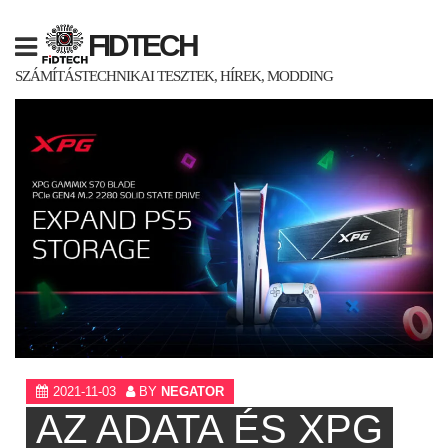
Skip
to
FIDTECH
content
SZÁMÍTÁSTECHNIKAI TESZTEK, HÍREK, MODDING
2021-11-03
BY
NEGATOR
AZ ADATA ÉS XPG