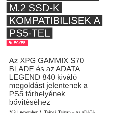
M.2 SSD-K
KOMPATIBILISEK A
PS5-TEL
EGYÉB
Az XPG GAMMIX S70
BLADE és az ADATA
LEGEND 840 kiváló
megoldást jelentenek a
PS5 tárhelyének
bővítéséhez
2021. november 3., Tajpej, Tajvan
– Az ADATA