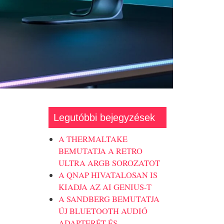
Legutóbbi bejegyzések
A THERMALTAKE
BEMUTATJA A RETRO
ULTRA ARGB SOROZATOT
A QNAP HIVATALOSAN IS
KIADJA AZ AI GENIUS-T
A SANDBERG BEMUTATJA
ÚJ BLUETOOTH AUDIÓ
ADAPTERÉT ÉS