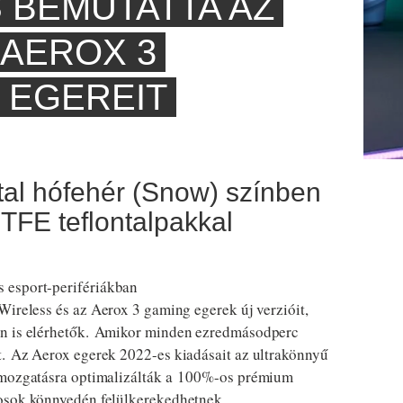
 BEMUTATTA AZ
 AEROX 3
 EGEREIT
tal hófehér (Snow) színben
TFE teflontalpakkal
 esport-perifériákban
ireless és az Aerox 3 gaming egerek új verzióit,
an is elérhetők. Amikor minden ezredmásodperc
t. Az Aerox egerek 2022-es kiadásait az ultrakönnyű
érmozgatásra optimalizálták a 100%-os prémium
kosok könnyedén felülkerekedhetnek