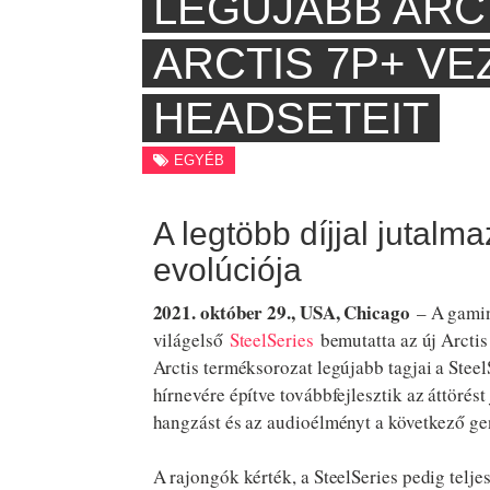
LEGÚJABB ARCT
ARCTIS 7P+ VE
HEADSETEIT
EGYÉB
A legtöbb díjjal jutalm
evolúciója
2021. október 29., USA, Chicago
– A gamin
világelső
SteelSeries
bemutatta az új Arctis
Arctis terméksorozat legújabb tagjai a SteelS
hírnevére építve továbbfejlesztik az áttörést
hangzást és az audioélményt a következő ge
A rajongók kérték, a SteelSeries pedig teljes