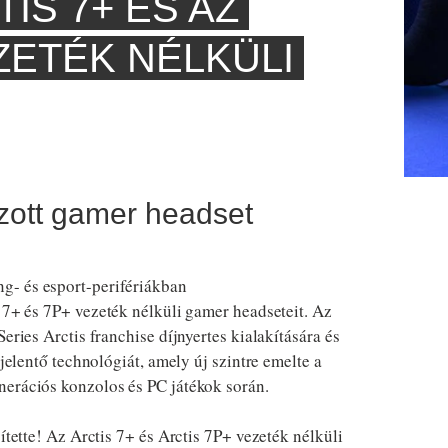
IS 7+ ÉS AZ
ZETÉK NÉLKÜLI
azott gamer headset
g- és esport-perifériákban
 7+ és 7P+ vezeték nélküli gamer headseteit. Az
eries Arctis franchise díjnyertes kialakítására és
 jelentő technológiát, amely új szintre emelte a
nerációs konzolos és PC játékok során.
ítette! Az Arctis 7+ és Arctis 7P+ vezeték nélküli