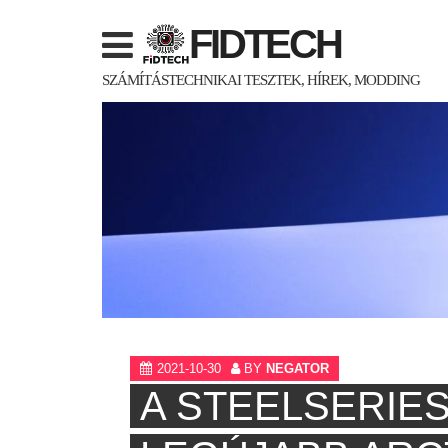
Skip
FIDTECH
to
content
SZÁMÍTÁSTECHNIKAI TESZTEK, HÍREK, MODDING
2021-10-30
BY
NEGATOR
A STEELSERIES