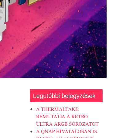
Legutóbbi bejegyzések
A THERMALTAKE
BEMUTATJA A RETRO
ULTRA ARGB SOROZATOT
A QNAP HIVATALOSAN IS