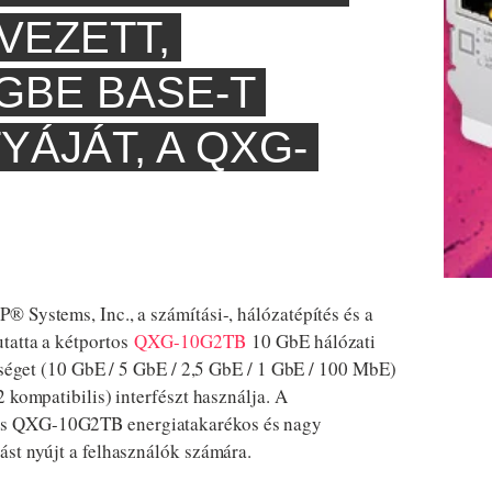
VEZETT,
GBE BASE-T
YÁJÁT, A QXG-
 Systems, Inc., a számítási-, hálózatépítés és a
tatta a kétportos
QXG-10G2TB
10 GbE hálózati
ességet (10 GbE / 5 GbE / 2,5 GbE / 1 GbE / 100 MbE)
 kompatibilis) interfészt használja. A
is QXG-10G2TB energiatakarékos és nagy
st nyújt a felhasználók számára.