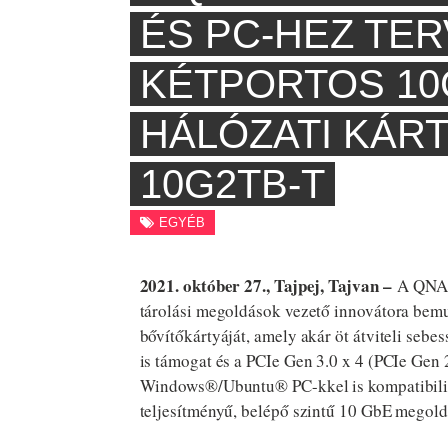
ÉS PC-HEZ TER
KÉTPORTOS 10
HÁLÓZATI KÁRT
10G2TB-T
EGYÉB
2021. október 27., Tajpej, Tajvan –
A QNAP®
tárolási megoldások vezető innovátora bemu
bővítőkártyáját, amely akár öt átviteli seb
is támogat és a PCIe Gen 3.0 x 4 (PCIe Gen 2
Windows®/Ubuntu® PC-kkel is kompatibil
teljesítményű, belépő szintű 10 GbE megoldá