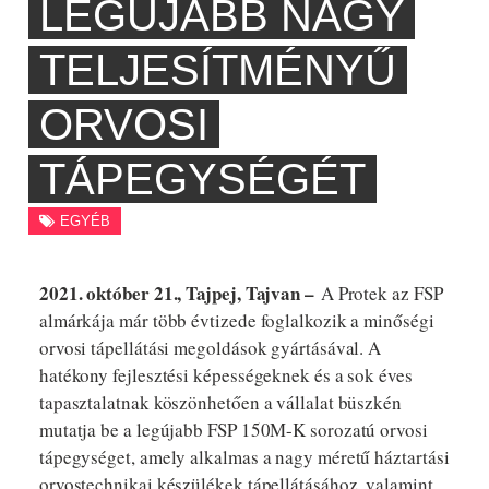
LEGÚJABB NAGY
TELJESÍTMÉNYŰ
ORVOSI
TÁPEGYSÉGÉT
EGYÉB
2021. október 21., Tajpej, Tajvan –
A Protek az FSP
almárkája már több évtizede foglalkozik a minőségi
orvosi tápellátási megoldások gyártásával. A
hatékony fejlesztési képességeknek és a sok éves
tapasztalatnak köszönhetően a vállalat büszkén
mutatja be a legújabb FSP 150M-K sorozatú orvosi
tápegységet, amely alkalmas a nagy méretű háztartási
orvostechnikai készülékek tápellátásához, valamint