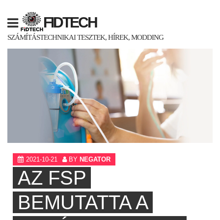
Skip
to
FIDTECH
content
SZÁMÍTÁSTECHNIKAI TESZTEK, HÍREK, MODDING
2021-10-21
BY
NEGATOR
AZ FSP
BEMUTATTA A