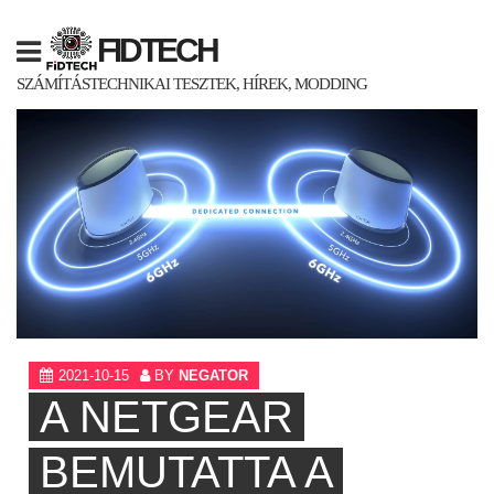
Skip
to
FIDTECH
content
SZÁMÍTÁSTECHNIKAI TESZTEK, HÍREK, MODDING
2021-10-15
BY
NEGATOR
A NETGEAR
BEMUTATTA A