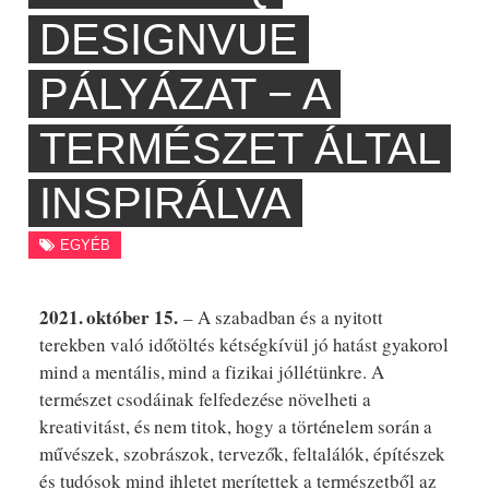
DESIGNVUE
PÁLYÁZAT − A
TERMÉSZET ÁLTAL
INSPIRÁLVA
EGYÉB
2021. október 15.
– A szabadban és a nyitott
terekben való időtöltés kétségkívül jó hatást gyakorol
mind a mentális, mind a fizikai jóllétünkre. A
természet csodáinak felfedezése növelheti a
kreativitást, és nem titok, hogy a történelem során a
művészek, szobrászok, tervezők, feltalálók, építészek
és tudósok mind ihletet merítettek a természetből az