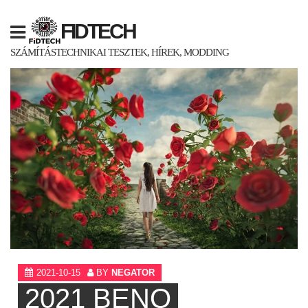
Skip
to
FIDTECH
content
SZÁMÍTÁSTECHNIKAI TESZTEK, HÍREK, MODDING
2021-10-15
BY
NEGATOR
2021 BENQ