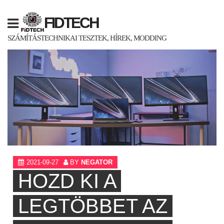
Skip
to
FIDTECH
content
SZÁMÍTÁSTECHNIKAI TESZTEK, HÍREK, MODDING
2021-09-27
BY
NEGATOR
HOZD KI A
LEGTÖBBET AZ