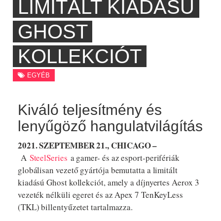
LIMITÁLT KIADÁSÚ
GHOST
KOLLEKCIÓT
EGYÉB
Kiváló teljesítmény és
lenyűgöző hangulatvilágítás
2021. SZEPTEMBER 21., CHICAGO –
A
SteelSeries
a gamer- és az esport-perifériák
globálisan vezető gyártója bemutatta a limitált
kiadású Ghost kollekciót, amely a díjnyertes Aerox 3
vezeték nélküli egeret és az Apex 7 TenKeyLess
(TKL) billentyűzetet tartalmazza.