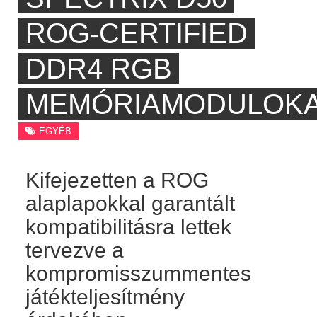
ROG-CERTIFIED
DDR4 RGB
MEMÓRIAMODULOK
EGYÉB
Kifejezetten a ROG
alaplapokkal garantált
kompatibilitásra lettek
tervezve a
kompromisszummentes
játékteljesítmény