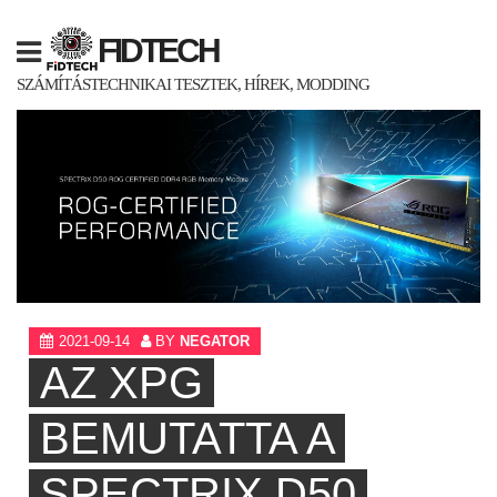
Skip
to
FIDTECH
content
SZÁMÍTÁSTECHNIKAI TESZTEK, HÍREK, MODDING
2021-09-14
BY
NEGATOR
AZ XPG
BEMUTATTA A
SPECTRIX D50