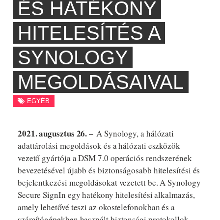
ÉS HATÉKONY
HITELESÍTÉS A
SYNOLOGY
MEGOLDÁSAIVAL
EGYÉB
2021. augusztus 26. –
A Synology, a hálózati
adattárolási megoldások és a hálózati eszközök
vezető gyártója a DSM 7.0 operációs rendszerének
bevezetésével újabb és biztonságosabb hitelesítési és
bejelentkezési megoldásokat vezetett be. A Synology
Secure SignIn egy hatékony hitelesítési alkalmazás,
amely lehetővé teszi az okostelefonokban és a
számítógépekben használt biztonsági protokollok