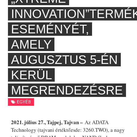
INNOVATION”TERMÉ
ESEMÉNYÉT,
AMELY
AUGUSZTUS 5-ÉN
KERÜL
MEGRENDEZÉSRE
EGYÉB
2021. július 27., Tajpej, Tajvan –
Az ADATA
Technology (tajvani értéktőzsde: 3260.TWO), a nagy