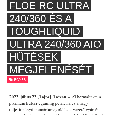
FLOE RC ULTRA
240/360 ÉS A
TOUGHLIQUID
ULTRA 240/360 AIO
HŰTÉSEK
MEGJELENÉSÉT
EGYÉB
2022. július 22., Tajpej, Tajvan
–
AThermaltake, a
prémium hűtési-, gaming periféria és a nagy
teljesítményű memóriamegoldások vezető gyártója