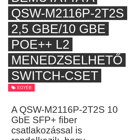
QSW-M2116P-2T2S
2,5 GBE/10 GBE
POE++ L2
MENEDZSELHETŐ
SWITCH-CSET
EGYÉB
A QSW-M2116P-2T2S 10
GbE SFP+ fiber
csatlakozással is