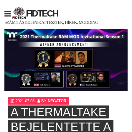
Skip
to
FIDTECH
content
SZÁMÍTÁSTECHNIKAI TESZTEK, HÍREK, MODDING
2021-07-08
BY
NEGATOR
A THERMALTAKE
BEJELENTETTE A