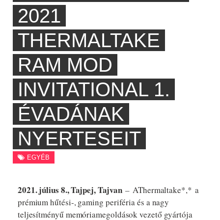
2021
THERMALTAKE
RAM MOD
INVITATIONAL 1.
ÉVADÁNAK
NYERTESEIT
EGYÉB
2021. július 8., Tajpej, Tajvan
–
AThermaltake*,* a
prémium hűtési-, gaming periféria és a nagy
teljesítményű memóriamegoldások vezető gyártója