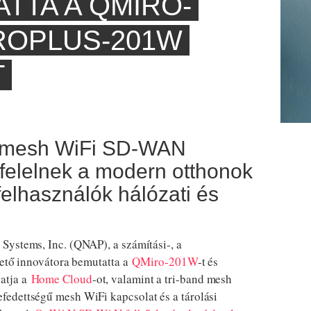
TTA A QMIRO-
IROPLUS-201W
T
nd mesh WiFi SD-WAN
felelnek a modern otthonok
elhasználók hálózati és
stems, Inc. (QNAP), a számítási-, a
zető innovátora bemutatta a
QMiro-201W
-t és
gatja a
Home Cloud
-ot, valamint a tri-band mesh
edettségű mesh WiFi kapcsolat és a tárolási