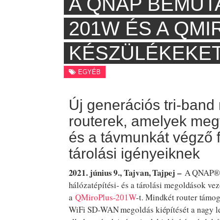
A QNAP BEMUTA
201W ÉS A QM
KÉSZÜLÉKEKE
EGYÉB
Új generációs tri-ba
routerek, amelyek meg
és a távmunkát végző f
tárolási igényeiknek
2021. június 9., Tajvan, Tajpej –
A QNAP® Sy
hálózatépítési- és a tárolási megoldások ve
a
QMiroPlus-201W
-t. Mindkét router támo
WiFi SD-WAN megoldás kiépítését a nagy lef