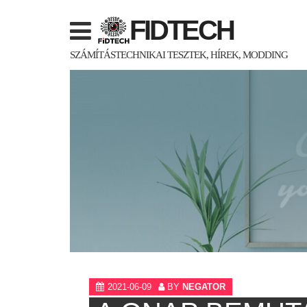
Skip
FIDTECH
to
content
SZÁMÍTÁSTECHNIKAI TESZTEK, HÍREK, MODDING
2021-06-09
BY
NEGATOR