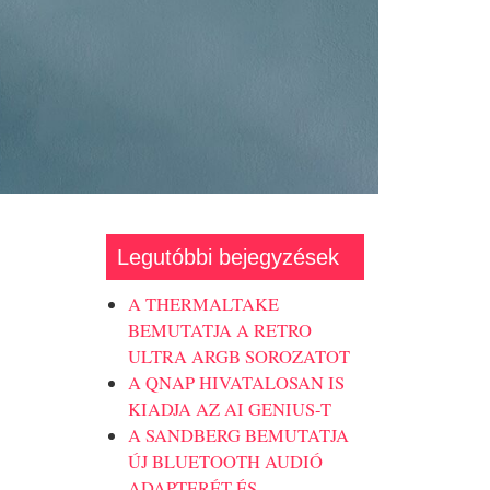
Legutóbbi bejegyzések
A THERMALTAKE
BEMUTATJA A RETRO
ULTRA ARGB SOROZATOT
A QNAP HIVATALOSAN IS
KIADJA AZ AI GENIUS-T
A SANDBERG BEMUTATJA
ÚJ BLUETOOTH AUDIÓ
ADAPTERÉT ÉS