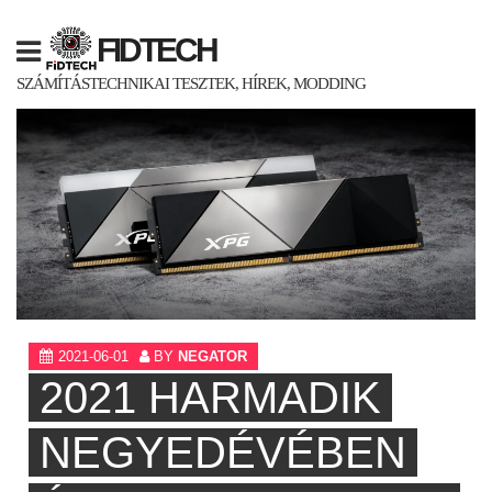
Skip
to
FIDTECH
content
SZÁMÍTÁSTECHNIKAI TESZTEK, HÍREK, MODDING
2021-06-01
BY
NEGATOR
2021 HARMADIK
NEGYEDÉVÉBEN