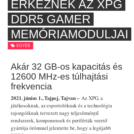
ÉRKEZNEK AZ XPG
DDR5 GAMER
MEMÓRIAMODULJAI
EGYÉB
Akár 32 GB-os kapacitás és
12600 MHz-es túlhajtási
frekvencia
2021. június 1., Tajpej, Tajvan –
Az XPG, a
játékosoknak, az esportolóknak és a technológia
rajongóiknak tervezett nagy teljesítményű
rendszerek, komponensek és perifériák vezető
gyártója örömmel jelentette be, hogy a legújabb