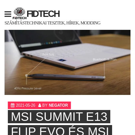
Skip
to
FIDTECH
content
SZÁMÍTÁSTECHNIKAI TESZTEK, HÍREK, MODDING
2021-05-26
BY
NEGATOR
MSI SUMMIT E13
FLIP EVO ÉS MSI