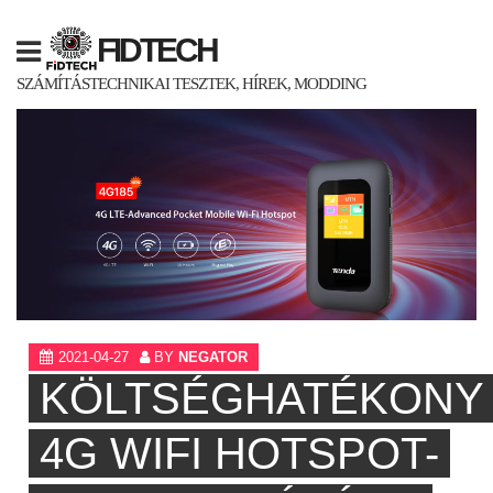
Skip
to
FIDTECH
content
SZÁMÍTÁSTECHNIKAI TESZTEK, HÍREK, MODDING
2021-04-27
BY
NEGATOR
KÖLTSÉGHATÉKONY
4G WIFI HOTSPOT-