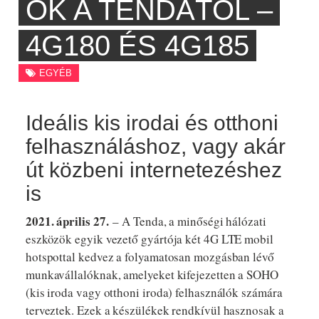
OK A TENDÁTÓL –
4G180 ÉS 4G185
EGYÉB
Ideális kis irodai és otthoni
felhasználáshoz, vagy akár
út közbeni internetezéshez
is
2021. április 27.
– A Tenda, a minőségi hálózati
eszközök egyik vezető gyártója két 4G LTE mobil
hotspottal kedvez a folyamatosan mozgásban lévő
munkavállalóknak, amelyeket kifejezetten a SOHO
(kis iroda vagy otthoni iroda) felhasználók számára
terveztek. Ezek a készülékek rendkívül hasznosak a