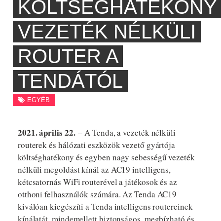
KÖLTSÉGHATÉKONY
VEZETÉK NÉLKÜLI
ROUTER A
TENDÁTÓL
EGYÉB
2021. április 22.
– A Tenda, a vezeték nélküli
routerek és hálózati eszközök vezető gyártója
költséghatékony és egyben nagy sebességű vezeték
nélküli megoldást kínál az AC19 intelligens,
kétcsatornás WiFi routerével a játékosok és az
otthoni felhasználók számára. Az Tenda AC19
kiválóan kiegészíti a Tenda intelligens routereinek
kínálatát, mindemellett biztonságos, megbízható és