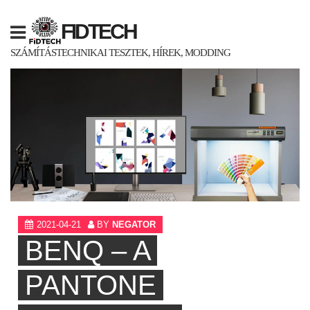
Skip
to
FIDTECH
content
SZÁMÍTÁSTECHNIKAI TESZTEK, HÍREK, MODDING
2021-04-21
BY
NEGATOR
BENQ – A
PANTONE