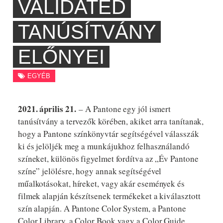
VALIDATED
TANÚSÍTVÁNY
ELŐNYEI
EGYÉB
2021. április 21.
– A Pantone egy jól ismert
tanúsítvány a tervezők körében, akiket arra tanítanak,
hogy a Pantone színkönyvtár segítségével válasszák
ki és jelöljék meg a munkájukhoz felhasználandó
színeket, különös figyelmet fordítva az „Év Pantone
színe” jelölésre, hogy annak segítségével
műalkotásokat, híreket, vagy akár események és
filmek alapján készítsenek termékeket a kiválasztott
szín alapján. A Pantone Color System, a Pantone
Color Library, a Color Book vagy a Color Guide