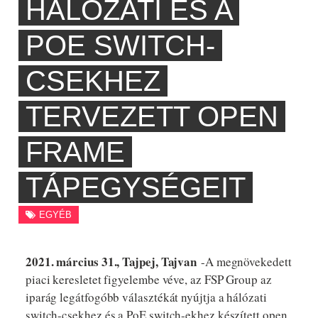
HÁLÓZATI ÉS A
POE SWITCH-
CSEKHEZ
TERVEZETT OPEN
FRAME
TÁPEGYSÉGEIT
EGYÉB
2021. március 31., Tajpej, Tajvan
-A megnövekedett
piaci keresletet figyelembe véve, az FSP Group az
iparág legátfogóbb választékát nyújtja a hálózati
switch-csekhez és a PoE switch-ekhez készített open